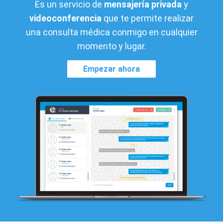
Es un servicio de
mensajería privada
y
videoconferencia
que te permite realizar
una consulta médica conmigo en cualquier
momento y lugar.
Empezar ahora